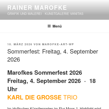
Zum
RAINER MAROFKE
Inhalt
GRAFIK UND MALEREI · KUNSTGALERIE VANITAS
springen
Menü
VERÖFFENTLICHT
10. MÄRZ 2026
VON
MAROFKE-ART-WP
AM
Sommerfest: Freitag, 4. September
2026
Marofkes Sommerfest 2026
Freitag, 4. September 2026 · 18
Uhr
TRIO
KARL DIE GROSSE
Im idyllischen Künstlergarten im Flur Moos 1. Highlight wird