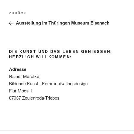
Beitragsnavigation
Vorheriger
ZURÜCK
Beitrag
Ausstellung im Thüringen Museum Eisenach
DIE KUNST UND DAS LEBEN GENIESSEN. H
ERZLICH WILLKOMMEN!
Adresse
Rainer Marofke
Bildende Kunst · Kommunikationsdesign
Flur Moos 1
07937 Zeulenroda-Triebes